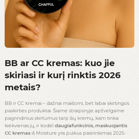
BB ar CC kremas: kuo jie
skiriasi ir kurį rinktis 2026
metais?
BB ir CC kremai – dažnai maišomi, bet labai skirtingos
paskirties produktai. Šiame straipsnyje apžvelgsime
pagrindinius skirtumus tarp šių kremų, kam tinka
kiekvienas jų, ir kodėl
daugiafunkcinis, maskuojantis
CC kremas
iš Moisture yra puikus pasirinkimas 2025-