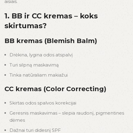
aisiais.
1. BB ir CC kremas – koks
skirtumas?
BB kremas (Blemish Balm)
Drėkina, lygina odos atspalvį
Turi silpną maskavimą
Tinka natūraliam makiažui
CC kremas (Color Correcting)
Skirtas odos spalvos korekcijai
Geresnis maskavimas – slepia raudonį, pigmentines
dėmes
Dažnai turi didesnį SPF