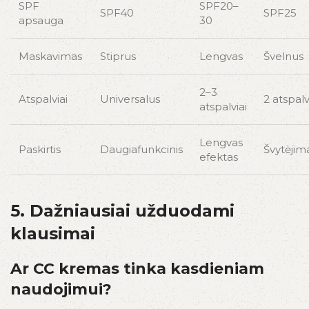
SPF
SPF20–
SPF40
SPF25
apsauga
30
Maskavimas
Stiprus
Lengvas
Švelnus
2–3
Atspalviai
Universalus
2 atspalv
atspalviai
Lengvas
Paskirtis
Daugiafunkcinis
Švytėjim
efektas
5. Dažniausiai užduodami
klausimai
Ar CC kremas tinka kasdieniam
naudojimui?