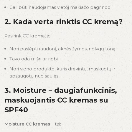
Gali būti naudojamas vietoj makiažo pagrindo
2. Kada verta rinktis CC kremą?
Pasirink CC kremą, jei:
Nori paslėpti raudonį, aknės žymes, nelygų toną
Tavo oda mišri ar riebi
Nori vieno produkto, kuris drėkintų, maskuotų ir
apsaugotų nuo saulės
3. Moisture – daugiafunkcinis,
maskuojantis CC kremas su
SPF40
Moisture CC kremas
– tai: