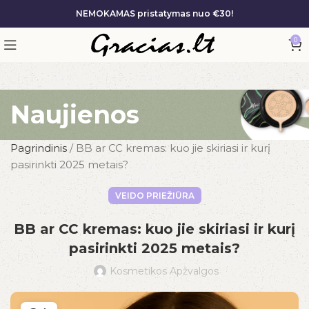
NEMOKAMAS pristatymas nuo €30!
0
Naujienos
Pagrindinis
/
BB ar CC kremas: kuo jie skiriasi ir kurį
pasirinkti 2025 metais?
VEIDO PRIEŽIŪRA
BB ar CC kremas: kuo jie skiriasi ir kurį
pasirinkti 2025 metais?
Kosmetikos Apžvalgos