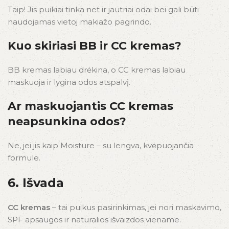
Taip! Jis puikiai tinka net ir jautriai odai bei gali būti
naudojamas vietoj makiažo pagrindo.
Kuo skiriasi BB ir CC kremas?
BB kremas labiau drėkina, o CC kremas labiau
maskuoja ir lygina odos atspalvį.
Ar maskuojantis CC kremas
neapsunkina odos?
Ne, jei jis kaip Moisture – su lengva, kvėpuojančia
formule.
6. Išvada
CC kremas
– tai puikus pasirinkimas, jei nori maskavimo,
SPF apsaugos ir natūralios išvaizdos viename.