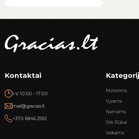
Kontaktai
Kategori
Moterims
I-V 10:00 - 17:00
Vyrams
mail@gracias.lt
Namams
+370 6846 2592
Šilti Rūbai
Vaikams