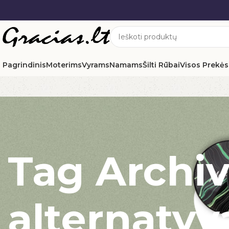
Pagrindinis
Moterims
Vyrams
Namams
Šilti Rūbai
Visos Prekės
Tag Archi
alternatyv