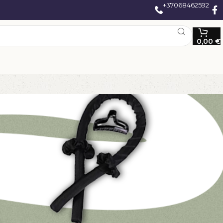
+37068462592
0,00
€
o