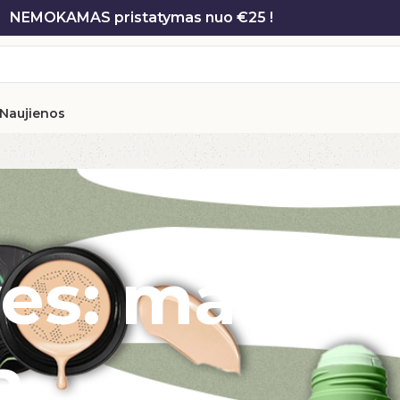
NEMOKAMAS pristatymas nuo €25 !
Naujienos
ves: makiaž
a