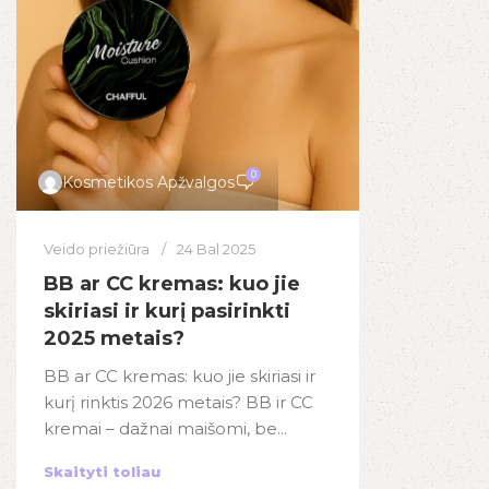
0
Kosmetikos Apžvalgos
Veido priežiūra
24 Bal 2025
BB ar CC kremas: kuo jie
skiriasi ir kurį pasirinkti
2025 metais?
BB ar CC kremas: kuo jie skiriasi ir
kurį rinktis 2026 metais? BB ir CC
kremai – dažnai maišomi, be...
Skaityti toliau