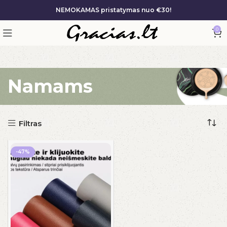
NEMOKAMAS pristatymas nuo €30!
0
Pagrindinis
/
Namams
Namams
Filtras
-47%