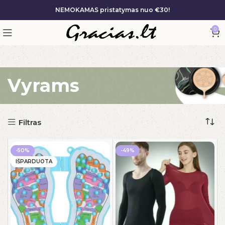
NEMOKAMAS pristatymas nuo €30!
0
Pagrindinis
/
Vyrams
Vyrams
Filtras
-50%
-49%
IŠPARDUOTA