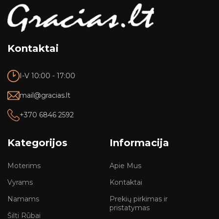
Kontaktai
I-V 10:00 - 17:00
mail@gracias.lt
+370 6846 2592
Kategorijos
Informacija
Moterims
Apie Mus
Vyrams
Kontaktai
Namams
Prekių pirkimas ir
pristatymas
Šilti Rūbai