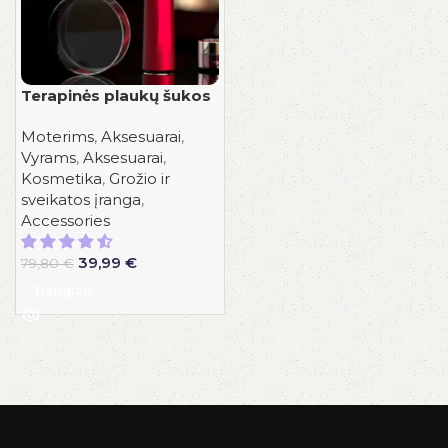
Terapinės plaukų šukos
Moterims
,
Aksesuarai
,
Vyrams
,
Aksesuarai
,
Kosmetika
,
Grožio ir
sveikatos įranga
,
Accessories
Original
Current
39,99
€
79,80
€
price
price
Daugiau
was:
is:
79,80 €.
39,99 €.