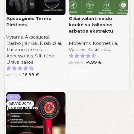
Apsauginės Termo
Giliai valanti veido
Pirštinės
kaukė su žaliosios
arbatos ekstraktu
Vyrams
,
Aksesuarai
,
Darbo įrankiai
,
Drabužiai
,
Moterims
,
Kosmetika
,
Turizmo prekės
,
Vyrams
,
Kosmetika
Accessories
,
Šilti rūbai
,
Original
Current
Universalios
14,99
€
29,99
€
price
price
Daugiau
Original
Current
was:
is:
16,99
€
45,95
€
price
price
29,99 €.
14,99 €.
Pasirinkti savybes
was:
is:
45,95 €.
16,99 €.
-50%
IŠPARDUOTA