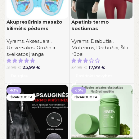
Akupresūrinis masažo
Apatinis termo
kilimėlis pėdoms
kostiumas
Vyrams
,
Aksesuarai
,
Vyrams
,
Drabužiai
,
Universalios
,
Grožio ir
Moterims
,
Drabužiai
,
Šilti
sveikatos įranga
rūbai
Original
Current
Original
Current
25,99
€
17,99
€
51,99
€
34,99
€
price
price
price
price
Daugiau
Pasirinkti savybes
was:
is:
was:
is:
51,99 €.
25,99 €.
34,99 €.
17,99 €.
-63%
-50%
IŠPARDUOTA
IŠPARDUOTA